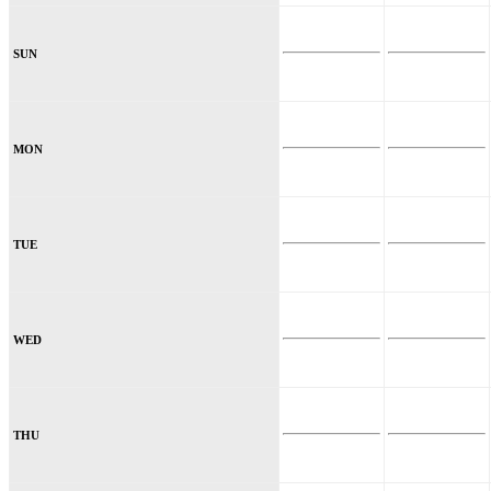
SUN
MON
TUE
WED
THU