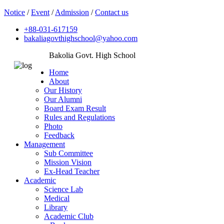
Notice
/
Event
/
Admission
/
Contact us
+88-031-617159
bakaliagovthighschool@yahoo.com
Bakolia Govt. High School
Home
About
Our History
Our Alumni
Board Exam Result
Rules and Regulations
Photo
Feedback
Management
Sub Committee
Mission Vision
Ex-Head Teacher
Academic
Science Lab
Medical
Library
Academic Club