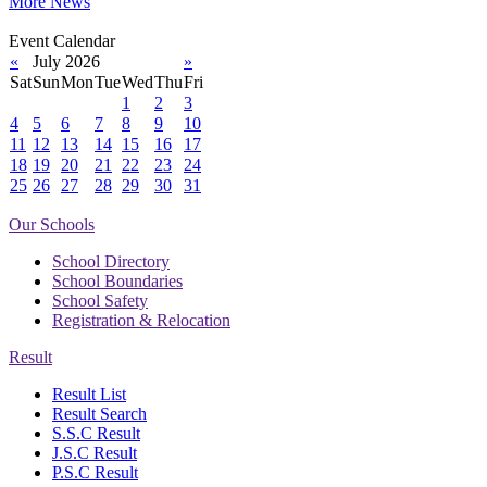
More News
Event Calendar
«
July 2026
»
Sat
Sun
Mon
Tue
Wed
Thu
Fri
1
2
3
4
5
6
7
8
9
10
11
12
13
14
15
16
17
18
19
20
21
22
23
24
25
26
27
28
29
30
31
Our Schools
School Directory
School Boundaries
School Safety
Registration & Relocation
Result
Result List
Result Search
S.S.C Result
J.S.C Result
P.S.C Result