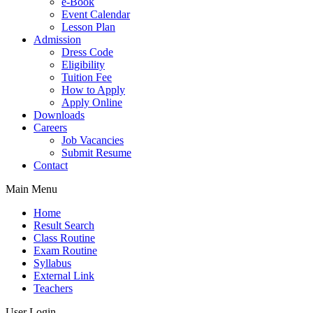
e-Book
Event Calendar
Lesson Plan
Admission
Dress Code
Eligibility
Tuition Fee
How to Apply
Apply Online
Downloads
Careers
Job Vacancies
Submit Resume
Contact
Main Menu
Home
Result Search
Class Routine
Exam Routine
Syllabus
External Link
Teachers
User Login