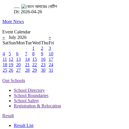
.....
Dt: 2026-04-26
More News
Event Calendar
«
July 2026
»
Sat
Sun
Mon
Tue
Wed
Thu
Fri
1
2
3
4
5
6
7
8
9
10
11
12
13
14
15
16
17
18
19
20
21
22
23
24
25
26
27
28
29
30
31
Our Schools
School Directory
School Boundaries
School Safety
Registration & Relocation
Result
Result List