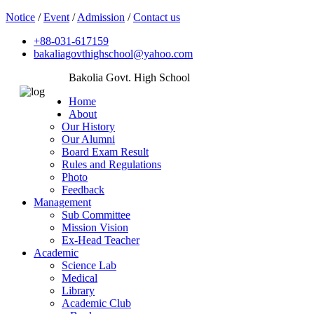
Notice
/
Event
/
Admission
/
Contact us
+88-031-617159
bakaliagovthighschool@yahoo.com
Bakolia Govt. High School
Home
About
Our History
Our Alumni
Board Exam Result
Rules and Regulations
Photo
Feedback
Management
Sub Committee
Mission Vision
Ex-Head Teacher
Academic
Science Lab
Medical
Library
Academic Club