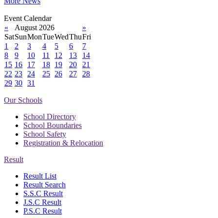
More News
Event Calendar
«
August 2026
»
Sat
Sun
Mon
Tue
Wed
Thu
Fri
1
2
3
4
5
6
7
8
9
10
11
12
13
14
15
16
17
18
19
20
21
22
23
24
25
26
27
28
29
30
31
Our Schools
School Directory
School Boundaries
School Safety
Registration & Relocation
Result
Result List
Result Search
S.S.C Result
J.S.C Result
P.S.C Result