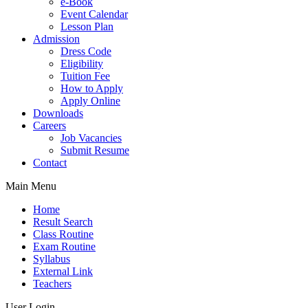
e-Book
Event Calendar
Lesson Plan
Admission
Dress Code
Eligibility
Tuition Fee
How to Apply
Apply Online
Downloads
Careers
Job Vacancies
Submit Resume
Contact
Main Menu
Home
Result Search
Class Routine
Exam Routine
Syllabus
External Link
Teachers
User Login