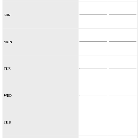
SUN
MON
TUE
WED
THU